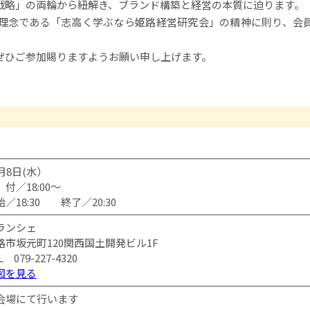
戦略」の両輪から紐解き、ブランド構築と経営の本質に迫ります。
会の理念である「志高く学ぶなら姫路経営研究会」の精神に則り、会
ぜひご参加賜りますようお願い申し上げます。
0月8日(水）
付／18:00～
始／18:30 終了／20:30
ランシェ
路市坂元町120関西国土開発ビル1F
L 079-227-4320
図を見る
会場にて行います