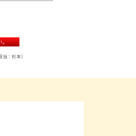
い。
/担当：杉本）