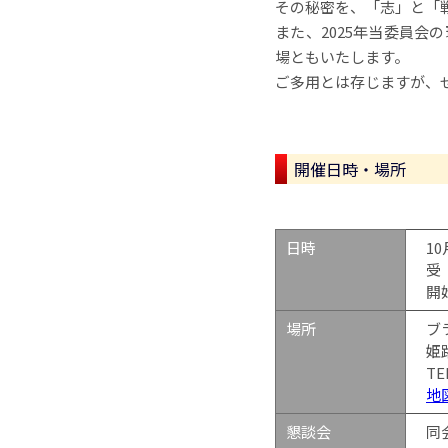
その秘密を、「志」と「
また、2025年当委員
場ともいたします。
ご多用とは存じますが、
開催日時・場所
日時
1
受 
開
場所
ブ
姫
TE
地
懇談会
同