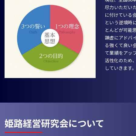
尽力いただい
に付けている会
という逆境時
とんどが可能
謙虚にアドバ
る強くて良い
て業績をアッ
活性化のため
していきます
姫路経営研究会について