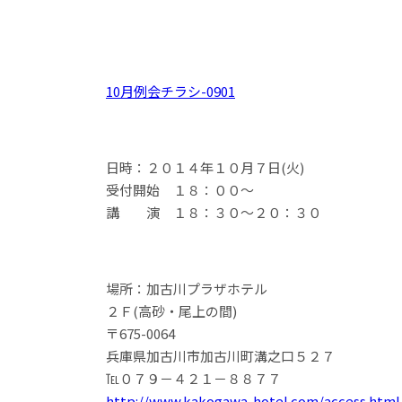
10月例会チラシ-0901
日時：２０１４年１０月７日(火)
受付開始 １８：００～
講 演 １８：３０～２０：３０
場所：加古川プラザホテル
２Ｆ(高砂・尾上の間)
〒675-0064
兵庫県加古川市加古川町溝之口５２７
℡０７９－４２１－８８７７
http://www.kakogawa-hotel.com/access.html